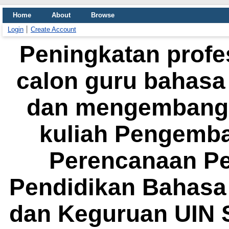
Home
About
Browse
Login
Create Account
Peningkatan prof
calon guru bahas
dan mengembangk
kuliah Pengemb
Perencanaan Pe
Pendidikan Bahasa 
dan Keguruan UIN 