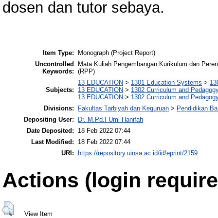
dosen dan tutor sebaya.
Item Type:
Monograph (Project Report)
Uncontrolled
Mata Kuliah Pengembangan Kurikulum dan Peren
Keywords:
(RPP)
13 EDUCATION
>
1301 Education Systems
>
13
Subjects:
13 EDUCATION
>
1302 Curriculum and Pedagog
13 EDUCATION
>
1302 Curriculum and Pedagog
Divisions:
Fakultas Tarbiyah dan Keguruan
>
Pendidikan Ba
Depositing User:
Dr. M.Pd.I Umi Hanifah
Date Deposited:
18 Feb 2022 07:44
Last Modified:
18 Feb 2022 07:44
URI:
https://repository.uinsa.ac.id/id/eprint/2159
Actions (login require
View Item