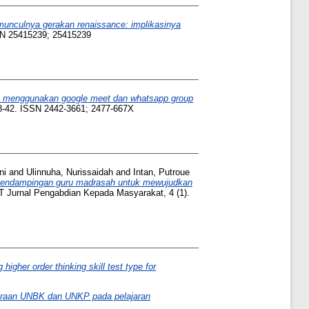
unculnya gerakan renaissance: implikasinya
SN 25415239; 25415239
ng menggunakan google meet dan whatsapp group
8-42. ISSN 2442-3661; 2477-667X
ni
and
Ulinnuha, Nurissaidah
and
Intan, Putroue
endampingan guru madrasah untuk mewujudkan
rnal Pengabdian Kepada Masyarakat, 4 (1).
igher order thinking skill test type for
garaan UNBK dan UNKP pada pelajaran