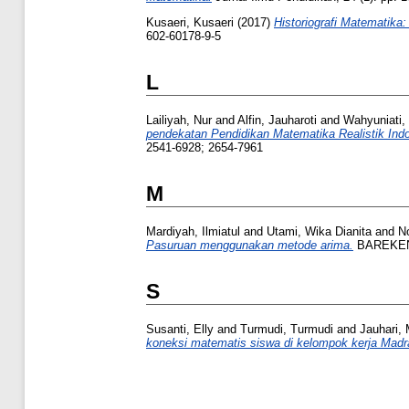
Kusaeri, Kusaeri
(2017)
Historiografi Matematika:
602-60178-9-5
L
Lailiyah, Nur
and
Alfin, Jauharoti
and
Wahyuniati,
pendekatan Pendidikan Matematika Realistik Ind
2541-6928; 2654-7961
M
Mardiyah, Ilmiatul
and
Utami, Wika Dianita
and
No
Pasuruan menggunakan metode arima.
BAREKENG 
S
Susanti, Elly
and
Turmudi, Turmudi
and
Jauhari,
koneksi matematis siswa di kelompok kerja Mad