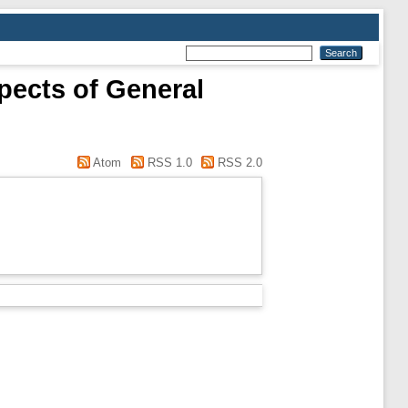
pects of General
Atom
RSS 1.0
RSS 2.0