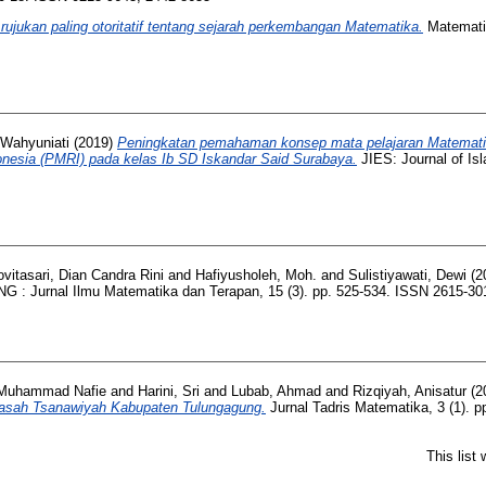
 rujukan paling otoritatif tentang sejarah perkembangan Matematika.
Matematik
 Wahyuniati
(2019)
Peningkatan pemahaman konsep mata pelajaran Matematika
onesia (PMRI) pada kelas Ib SD Iskandar Said Surabaya.
JIES: Journal of Is
vitasari, Dian Candra Rini
and
Hafiyusholeh, Moh.
and
Sulistiyawati, Dewi
(2
: Jurnal Ilmu Matematika dan Terapan, 15 (3). pp. 525-534. ISSN 2615-30
 Muhammad Nafie
and
Harini, Sri
and
Lubab, Ahmad
and
Rizqiyah, Anisatur
(2
rasah Tsanawiyah Kabupaten Tulungagung.
Jurnal Tadris Matematika, 3 (1). 
This list