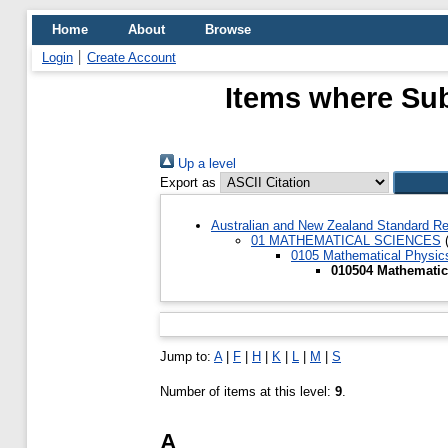
Home
About
Browse
Login
Create Account
Items where Sub
Up a level
Export as
Australian and New Zealand Standard Re
01 MATHEMATICAL SCIENCES
(
0105 Mathematical Physic
010504 Mathematica
Jump to:
A
|
F
|
H
|
K
|
L
|
M
|
S
Number of items at this level:
9
.
A