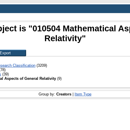
ject is "010504 Mathematical As
Relativity"
search Classification
(3209)
78)
s
(39)
l Aspects of General Relativity
(9)
Group by:
Creators
|
Item Type