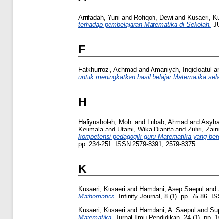
Arrifadah, Yuni
and
Rofiqoh, Dewi
and
Kusaeri, K
terhadap pembelajaran Matematika di Sekolah.
JU
F
Fatkhurrozi, Achmad
and
Amaniyah, Inqidloatul
a
untuk meningkatkan hasil belajar Matematika se
H
Hafiyusholeh, Moh.
and
Lubab, Ahmad
and
Asyha
Keumala
and
Utami, Wika Dianita
and
Zuhri, Zain
kompetensi pedagogik guru Matematika yang berday
pp. 234-251. ISSN 2579-8391; 2579-8375
K
Kusaeri, Kusaeri
and
Hamdani, Asep Saepul
and
Mathematics.
Infinity Journal, 8 (1). pp. 75-86.
Kusaeri, Kusaeri
and
Hamdani, A. Saepul
and
Sup
Matematika.
Jurnal Ilmu Pendidikan, 24 (1). pp.