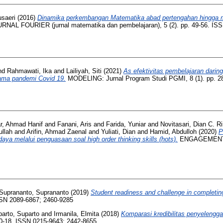
usaeri
(2016)
Dinamika perkembangan Matematika abad pertengahan hingga m
RNAL FOURIER (jurnal matematika dan pembelajaran), 5 (2). pp. 49-56. IS
nd
Rahmawati, Ika
and
Lailiyah, Siti
(2021)
As efektivitas pembelajaran dari
lama pandemi Covid 19.
MODELING: Jurnal Program Studi PGMI, 8 (1). pp. 2
r, Ahmad Hanif
and
Fanani, Aris
and
Farida, Yuniar
and
Novitasari, Dian C. Ri
ullah
and
Arifin, Ahmad Zaenal
and
Yuliati, Dian
and
Hamid, Abdulloh
(2020)
P
a melalui penguasaan soal high order thinking skills (hots).
ENGAGEMENT Ju
Suprananto, Suprananto
(2019)
Student readiness and challenge in completing h
 ISSN 2089-6867; 2460-9285
arto, Suparto
and
Irmanila, Elmita
(2018)
Komparasi kredibilitas penyeleng
 10-18. ISSN 0215-9643; 2442-8655