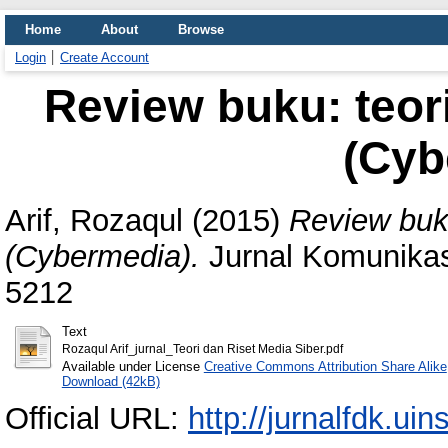
Home
About
Browse
Login
Create Account
Review buku: teori
(Cyb
Arif, Rozaqul
(2015)
Review buku
(Cybermedia).
Jurnal Komunikasi
5212
Text
Rozaqul Arif_jurnal_Teori dan Riset Media Siber.pdf
Available under License
Creative Commons Attribution Share Alike
Download (42kB)
Official URL:
http://jurnalfdk.uins