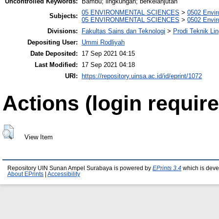
Uncontrolled Keywords:
Bambu; lingkungan; berkelanjutan
05 ENVIRONMENTAL SCIENCES
>
0502 Envi
Subjects:
05 ENVIRONMENTAL SCIENCES
>
0502 Envi
Divisions:
Fakultas Sains dan Teknologi
>
Prodi Teknik Li
Depositing User:
Ummi Rodliyah
Date Deposited:
17 Sep 2021 04:15
Last Modified:
17 Sep 2021 04:18
URI:
https://repository.uinsa.ac.id/id/eprint/1072
Actions (login require
View Item
Repository UIN Sunan Ampel Surabaya is powered by
EPrints 3.4
which is deve
About EPrints
|
Accessibility